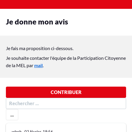
Je donne mon avis
Je fais ma proposition ci-dessous.
Je souhaite contacter l'équipe de la Participation Citoyenne
de la MEL par
mail
.
CONTRIBUER
R
E
C
H
E
wloch
∙
02 février, 18:56