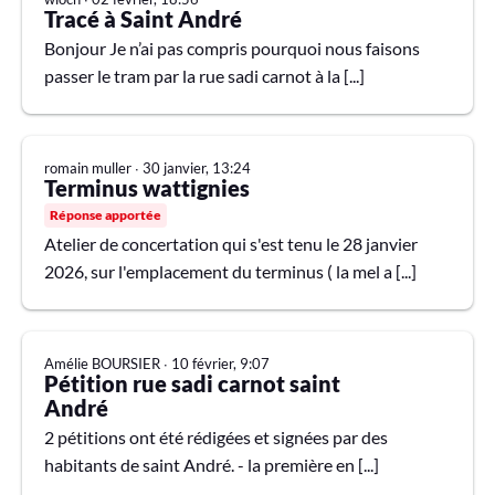
R
Tracé à Saint André
C
H
Bonjour Je n’ai pas compris pourquoi nous faisons
E
R
passer le tram par la rue sadi carnot à la [...]
romain muller
∙
30 janvier, 13:24
Terminus wattignies
Réponse apportée
Atelier de concertation qui s'est tenu le 28 janvier
2026, sur l'emplacement du terminus ( la mel a [...]
Amélie BOURSIER
∙
10 février, 9:07
Pétition rue sadi carnot saint
André
2 pétitions ont été rédigées et signées par des
habitants de saint André. - la première en [...]