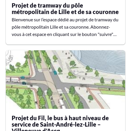
Projet de tramway du pôle
métropolitain de Lille et de sa couronne
Bienvenue sur l’espace dédié au projet de tramway du
pôle métropolitain Lille et sa couronne. Abonnez-
vous à cet espace en cliquant sur le bouton "suivre"
(cloche) et recevez les actualités sur le projet, par mail.
🚊 La carte du tracé du projet Lille et sa couronne : ✋
Retrouvez toutes les informations du projet et
comment y participer :▶ En savoir + sur le projet ▶
Les événements organisés dans le cadre de la
concertation▶ Questions / contributions, la MEL
répondra directement sur cet espace.▶ *christo...
Projet du Fil, le bus à haut niveau de
service de Saint-André-lez-Lille –
Villeneuve d’Ascq