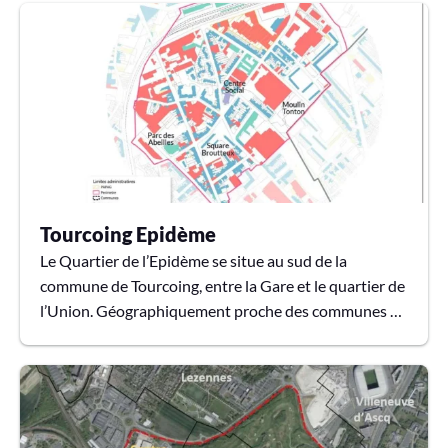
Tourcoing en vidéo🚊 La carte du tracé du projet de
Roubaix-Tourcoing : ✋ Retrouvez toutes les
informations du projet et comment y participer :▶ En
savoir + sur le projet▶ Les événements organisés
dans le cadre de la concertation.▶ Questions /...
Tourcoing Epidème
Le Quartier de l’Epidème se situe au sud de la
commune de Tourcoing, entre la Gare et le quartier de
l’Union. Géographiquement proche des communes de
Roubaix et Wattrelos, le quartier reste enclavé par la
voie ferrée qui le cadre au Nord et à l’Ouest mais aussi
par le canal au sud.Longtemps en marge des dyna...