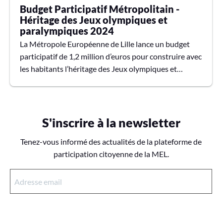
Budget Participatif Métropolitain -
Héritage des Jeux olympiques et
paralympiques 2024
La Métropole Européenne de Lille lance un budget
participatif de 1,2 million d’euros pour construire avec
les habitants l’héritage des Jeux olympiques et
paralympiques sur son territoire.Vous proposez des
projets... La MEL les réalise !
S'inscrire à la newsletter
Tenez-vous informé des actualités de la plateforme de
participation citoyenne de la MEL.
A
d
r
e