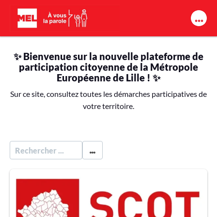
Aller au contenu principal
✨ Bienvenue sur la nouvelle plateforme de
participation citoyenne de la Métropole
Européenne de Lille ! ✨
Sur ce site, consultez toutes les démarches participatives de
votre territoire.
R
E
C
H
E
R
C
H