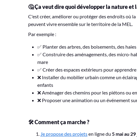
🤔 Ça veut dire quoi développer la nature et l
C'est créer, améliorer ou protéger des endroits où la
peuvent vivre ensemble sur le territoire de la MEL.
Par exemple :
✅ Planter des arbres, des boisements, des haies 
✅ Construire des aménagements, des micro-habi
mare
✅ Créer des espaces extérieurs pour apprendre s
❌ Installer du mobilier urbain comme un éclairag
enfants
❌ Aménager des chemins pour les piétons ou enc
❌ Proposer une animation ou un événement sur
🛠 Comment ça marche ?
Je propose des projets
en ligne du
5 mai au 29