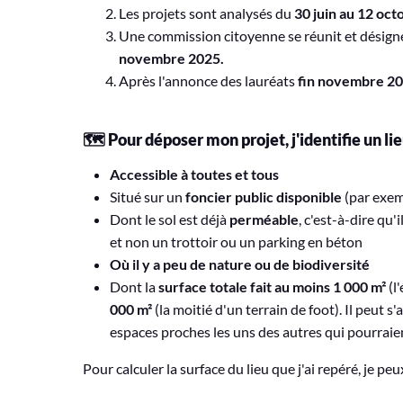
Les projets sont analysés du
30 juin au 12 oc
Une commission citoyenne se réunit
et désign
novembre 2025.
Après l'annonce des lauréats
fin novembre 2
🗺️ Pour déposer mon projet, j'identifie un lie
Accessible à toutes et tous
Situé sur un
foncier public disponible
(par exem
Dont le sol est déjà
perméable
, c'est-à-dire qu
et non un trottoir ou un parking en béton
Où il y a peu de nature ou de biodiversité
Dont la
surface totale fait au moins 1 000 m²
(l
000 m²
(la moitié d'un terrain de foot). Il peut s
espaces proches les uns des autres qui pourraient
Pour calculer la surface du lieu que j'ai repéré, je peu