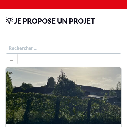
💡 JE PROPOSE UN PROJET
R
E
C
H
E
R
C
H
E
R