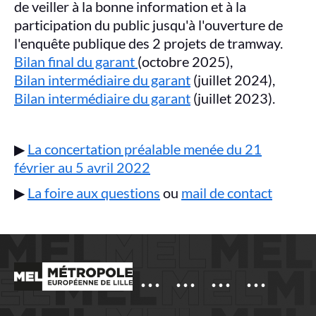
de veiller à la bonne information et à la
participation du public jusqu'à l'ouverture de
l'enquête publique des 2 projets de tramway.
Bilan final du garant
(octobre 2025),
Bilan intermédiaire du garant
(juillet 2024),
Bilan intermédiaire du garant
(juillet 2023).
▶
La concertation préalable menée du 21
février au 5 avril 2022
▶ ️
La foire aux questions
ou
mail de contact