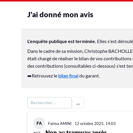
J'ai donné mon avis
L'enquête publique est terminée.
Elles s'est dérou
Dans le cadre de sa mission, Christophe BACHOLLE 
était chargé de réaliser le bilan de vos contributio
des contributions (consultables ci-dessous) s'est te
➡️Retrouvez le
bilan final
du garant.
R
E
C
H
Fatma AMINI
∙
12 octobre 2025, 14:03
E
Non au tramway après
R