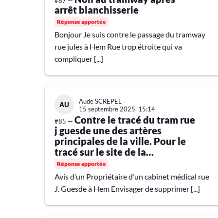
#87 —
C
arrêt blanchisserie
H
E
Réponse apportée
R
Bonjour Je suis contre le passage du tramway
rue jules à Hem Rue trop étroite qui va
compliquer [...]
Aude SCREPEL
∙
15 septembre 2025, 15:14
Contre le tracé du tram rue
#85 —
j guesde une des artères
principales de la ville. Pour le
tracé sur le site de la
blanchisserie plus cohérent
Réponse apportée
Avis d’un Propriétaire d’un cabinet médical rue
J. Guesde à Hem Envisager de supprimer [...]