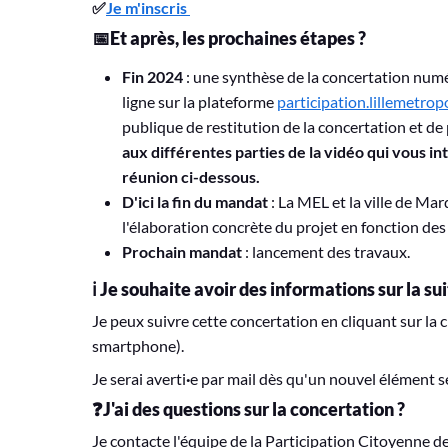
✅
Je m'inscris
📅Et après, les prochaines étapes ?
Fin 2024
: une synthèse de la concertation numé
ligne sur la plateforme
participation.lillemetropo
publique de restitution de la concertation et de
aux différentes parties de la vidéo qui vous in
réunion ci-dessous.
D'ici la fin du mandat
: La MEL et la ville de Ma
l'élaboration concrète du projet en fonction des 
Prochain mandat
: lancement des travaux.
ℹ️ Je souhaite avoir des informations sur la su
Je peux suivre cette concertation en cliquant sur la 
smartphone).
Je serai averti
·
e par mail dès qu'un nouvel élément s
❓J'ai des questions sur la concertation ?
Je contacte l'équipe de la Participation Citoyenne d