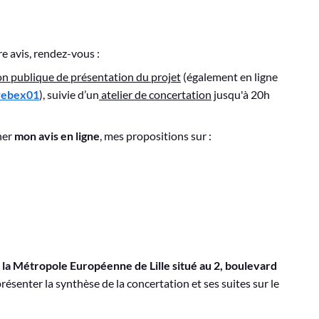
e avis, rendez-vous :
on publique de présentation du projet
(également en ligne
owebex01
), suivie d’un
atelier de concertation
jusqu'à 20h
ner
mon avis en ligne
, mes propositions sur :
la Métropole Européenne de Lille situé au 2, boulevard
résenter la synthèse de la concertation et ses suites sur le