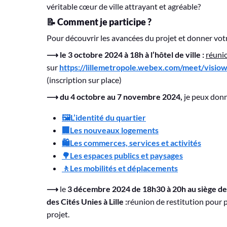
véritable cœur de ville attrayant et agréable?
📝 Comment je participe ?
Pour découvrir les avancées du projet et donner votr
⟶ le 3 octobre 2024 à 18h à l’hôtel de ville
:
réuni
sur
https://lillemetropole.webex.com/meet/visi
(inscription sur place)
⟶ du 4 octobre au 7 novembre 2024,
je peux don
🖼️L’identité du quartier
🏢Les nouveaux logements
🛍️Les commerces, services et activités
🌳Les espaces publics et paysages
🚶Les mobilités et déplacements
⟶
le
3 décembre 2024 de 18h30 à 20h au siège de 
des Cités Unies à Lille :
réunion de restitution pour p
projet.