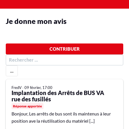
Je donne mon avis
CONTRIBUER
R
E
C
H
E
FredV
∙
09 février, 17:00
R
Implantation des Arrêts de BUS VA
C
H
rue des fusillés
E
Réponse apportée
R
Bonjour, Les arrêts de bus sont ils maintenus à leur
position ave la réutilisation du matériel [...]