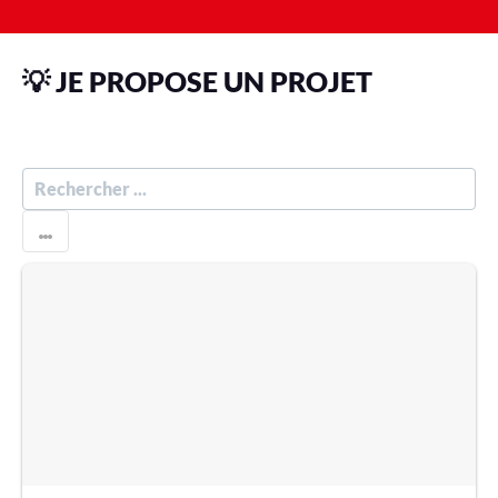
💡 JE PROPOSE UN PROJET
R
E
C
H
E
R
C
H
E
R