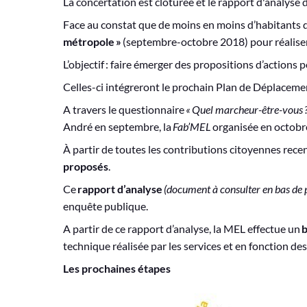
La concertation est clôturée et le rapport d'analyse d
Face au constat que de moins en moins d’habitants d
métropole »
(septembre-octobre 2018) pour réaliser 
L’objectif : faire émerger des propositions d’actions 
Celles-ci intégreront le prochain Plan de Déplaceme
A travers le questionnaire
« Quel marcheur-être-vous 
André en septembre, la
Fab’MEL
organisée en octobre
À partir de toutes les contributions citoyennes recen
proposés
.
Ce
rapport d’analyse
(document à consulter en bas de 
enquête publique.
A partir de ce rapport d’analyse, la MEL effectue un
b
technique réalisée par les services et en fonction des
Les prochaines étapes