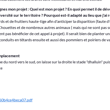
ignes mon projet : Quel est mon projet ? En quoi permet il de dév
versité sur le territoire ? Pourquoi est-il adapté au lieu que j'ai 
ds et de fruitiers haute-tige afin d'anticiper la disparition (faute d
 Chouettes et de nombreux autres animaux ( mais qui ne sont pas s
 pas bénéficier de cet appel à projet). Il serait bien de planter u
 conduits en têtards ensuite et aussi des pommiers et poiriers de va
emplacement
 du nord vers le sud, on laisse sur la droite le stade "dhalluin" pu
te
0b4ce4beca07.pdf