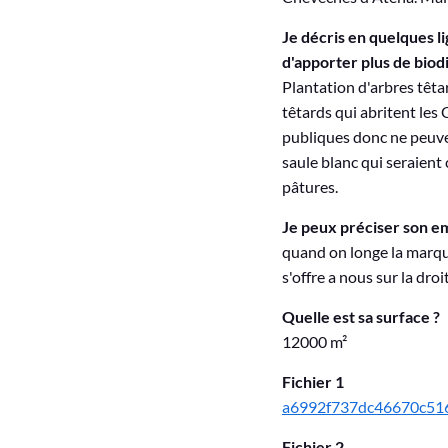
U
Je décris en quelques l
N
d'apporter plus de biodi
P
Plantation d'arbres têtar
R
têtards qui abritent les
publiques donc ne peuvent
O
saule blanc qui seraient
J
pâtures.
E
Je peux préciser son 
T
quand on longe la marque
s'offre a nous sur la droi
Quelle est sa surface ?
12000 m²
Fichier 1
a6992f737dc46670c516
Fichier 2