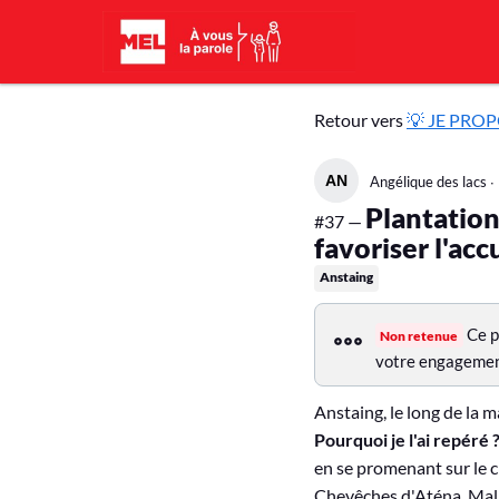
Aller au contenu principal
💡
Retour vers
💡 JE PRO
J
Angélique des lacs
∙
E
Plantation
#37 —
P
favoriser l'acc
R
Anstaing
O
Ce p
Non retenue
P
votre engagement 
O
Anstaing, le long de la 
S
Pourquoi je l'ai repéré 
E
en se promenant sur le 
Chevêches d'Aténa. Malh