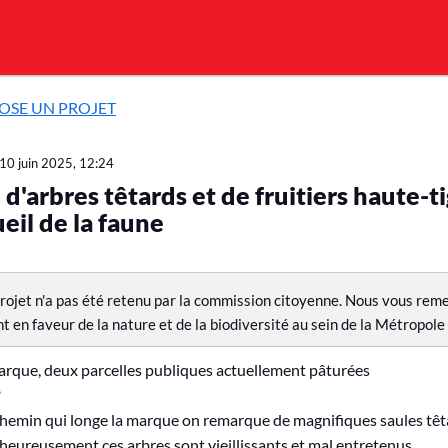
POSE UN PROJET
10 juin 2025, 12:24
 d'arbres têtards et de fruitiers haute-t
ueil de la faune
rojet n'a pas été retenu par la commission citoyenne. Nous vous reme
en faveur de la nature et de la biodiversité au sein de la Métropole
marque, deux parcelles publiques actuellement pâturées
?
chemin qui longe la marque on remarque de magnifiques saules têta
eureusement ces arbres sont vieillissants et mal entretenus.