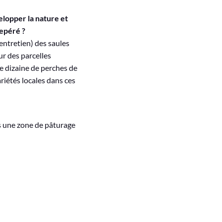
elopper la nature et
repéré ?
'entretien) des saules
ur des parcelles
ne dizaine de perches de
riétés locales dans ces
is une zone de pâturage