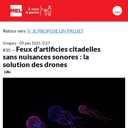
Aller au contenu principal
💡
Retour vers
💡 JE PROPOSE UN PROJET
J
Gregory
∙
09 juin 2025, 0:27
Feux d'artificies citadelles
E
#35 —
sans nuisances sonores : la
P
solution des drones
R
Lille
O
P
O
S
E