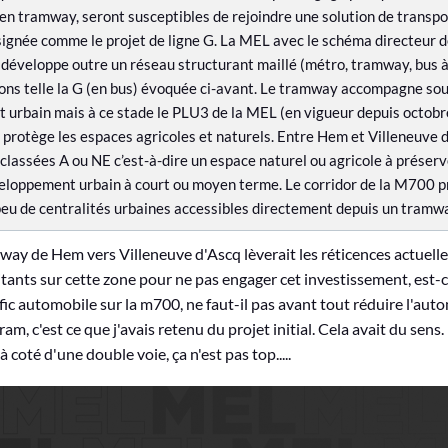
 en tramway, seront susceptibles de rejoindre une solution de transpo
ignée comme le projet de ligne G. La MEL avec le schéma directeur d
 développe outre un réseau structurant maillé (métro, tramway, bus à
sons telle la G (en bus) évoquée ci-avant. Le tramway accompagne sou
 urbain mais à ce stade le PLU3 de la MEL (en vigueur depuis octobre
 protège les espaces agricoles et naturels. Entre Hem et Villeneuve d
lassées A ou NE c’est-à-dire un espace naturel ou agricole à préserv
eloppement urbain à court ou moyen terme. Le corridor de la M700 pr
u de centralités urbaines accessibles directement depuis un tramwa
ay de Hem vers Villeneuve d'Ascq lèverait les réticences actuelles
ants sur cette zone pour ne pas engager cet investissement, est-c
rafic automobile sur la m700, ne faut-il pas avant tout réduire l'aut
am, c'est ce que j'avais retenu du projet initial. Cela avait du sens.
à coté d'une double voie, ça n'est pas top.....