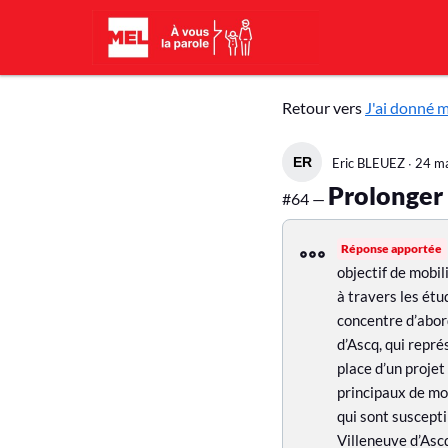
Aller au contenu principal
J
Retour vers
J'ai donné 
'
Eric BLEUEZ
∙
24 ma
a
Prolonger
#64 —
i
d
Réponse apportée
objectif de mobil
o
à travers les ét
n
concentre d’abor
d’Ascq, qui repré
n
place d’un proje
é
principaux de mo
qui sont suscepti
m
Villeneuve d’Ascq