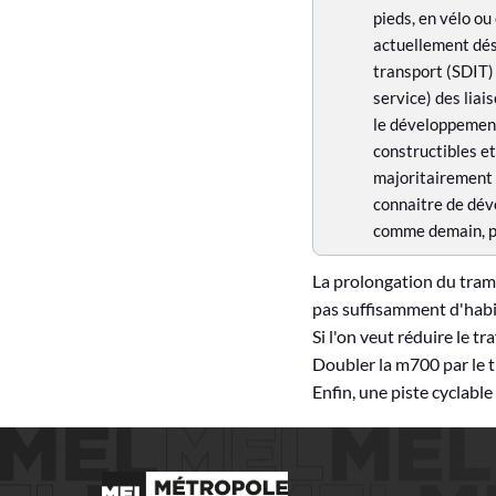
o
pieds, en vélo ou
n
actuellement dés
transport (SDIT)
a
service) des liai
v
le développement
constructibles et
i
majoritairement c
s
connaitre de dév
comme demain, pe
La prolongation du tramw
pas suffisamment d'habit
Si l'on veut réduire le t
Doubler la m700 par le tr
Enfin, une piste cyclable 