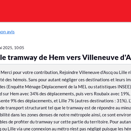
mon avis
i 2025, 10:05
 le tramway de Hem vers Villeneuve d'
Merci pour votre contribution, Rejoindre Villeneuve d’Ascq ou Lille n
ité des hémois. Sans pour autant négliger ces destinations et leurs i
udes (Enquête Ménage Déplacement de la MEL ou statistiques INSEE) 
d sur Hem avec 34% des déplacements, puis vers Roubaix avec 19%, 
sente 9% des déplacements, et Lille 7% (autres destinations : 31%). L’
t de transport structurant tel que le tramway est de répondre au mie
bilité dans les zones denses de notre métropole ainsi, ce sont envi
bles de profiter du tramway sur cette partie du territoire. Pour autant
 ou Lille via une connexion au métro n’est pas négligé puisque les hé