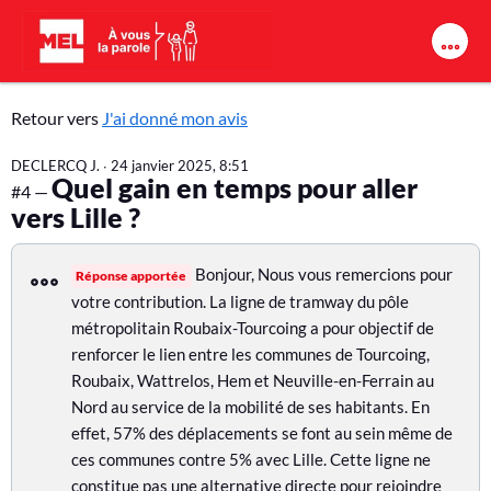
Aller au contenu principal
J
Retour vers
J'ai donné mon avis
'
DECLERCQ J.
∙
24 janvier 2025, 8:51
Quel gain en temps pour aller
a
#4 —
vers Lille ?
i
d
Bonjour, Nous vous remercions pour
Réponse apportée
votre contribution. La ligne de tramway du pôle
o
métropolitain Roubaix-Tourcoing a pour objectif de
n
renforcer le lien entre les communes de Tourcoing,
Roubaix, Wattrelos, Hem et Neuville-en-Ferrain au
n
Nord au service de la mobilité de ses habitants. En
é
effet, 57% des déplacements se font au sein même de
m
ces communes contre 5% avec Lille. Cette ligne ne
constitue pas une alternative directe pour rejoindre