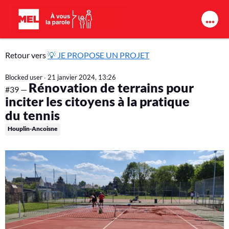
Aller au contenu principal
💡
Retour vers
💡 JE PROPOSE UN PROJET
J
Blocked user
∙
21 janvier 2024, 13:26
Rénovation de terrains pour
E
#39 —
inciter les citoyens à la pratique
P
du tennis
R
Houplin-Ancoisne
O
P
O
S
E