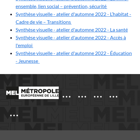
ensemble, lien social – prévention, sécurité
Synthèse visuelle - atelier d'automne 2022 - L’habitat -
Cadre de vie – Transitions
Synthèse visuelle - atelier d'automne 2022 - La santé
Synthèse visuelle - atelier d'automne 2022 - Accès à
l'emploi
Synthèse visuelle - atelier d'automne 2022 - Éducation
- Jeunesse